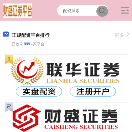
正规配资平台排行
更多
已收录
999
+家平台