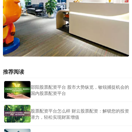
推荐阅读
邵阳股票配资平台 股市大势纵览，敏锐捕捉机会的
国内股票配资平台
股票配资平台怎么样 财云股票配资：解锁您的投资
潜力，轻松实现财富增值