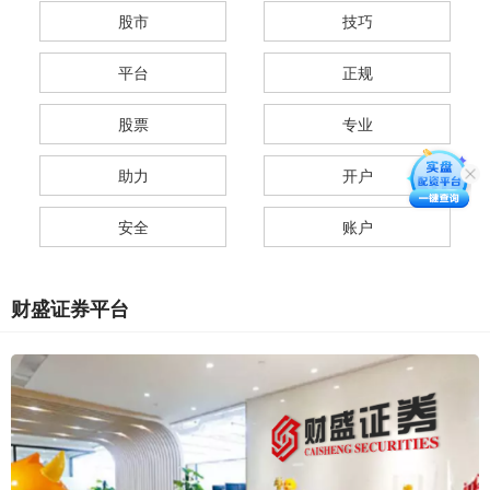
股市
技巧
平台
正规
股票
专业
助力
开户
安全
账户
财盛证券平台