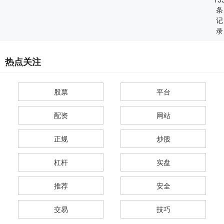
条
记
录
热点关注
股票
平台
配资
网站
正规
炒股
杠杆
实盘
推荐
安全
交易
技巧