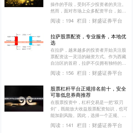
操作的手段，受到不少投资者的关注。
然而，面对市场上众多配资平台，如何
辨别正规与否成为关键问题。配资排排
阅读：
194
栏目：
财盛证券平台
网作为专注于配资平台查询....
拉萨股票配资，专业服务，本地优
选
在拉萨，越来越多的投资者开始关注股
票配资这一灵活的融资方式。作为西藏
自治区的首府，拉萨不仅拥有独特的地
理位置和文化底蕴，也孕育着一批具备
阅读：
156
栏目：
财盛证券平台
专业素养的配资服务机构。....
股票杠杆平台正规排名前十，安全
可靠低息券商推荐
在股票投资中，杠杆交易是一把“双刃
剑”，既能放大收益股票配资知识，也可
能加剧风险。因此，选择一个正规、安
全可靠且利息合理的杠杆平台至关重
阅读：
141
栏目：
财盛证券平台
要。本文将为您梳理当前市....