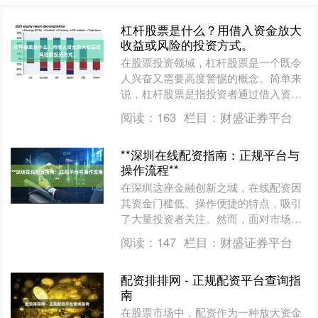
杠杆股票是什么？用借入资金放大
收益或风险的投资方式。
在股票投资领域，杠杆股票是一个既令
人兴奋又需要高度警惕的概念。简单来
说，杠杆股票是指投资者通过借入资金
来购买股票，从而放大潜在收益或风险
阅读：
163
栏目：
财盛证券平台
的一种投资方式。这种策略....
**深圳在线配资指南：正规平台与
操作流程**
在深圳这座金融创新之城，在线配资因
其资金门槛低、操作便捷的特点，吸引
了大量投资者关注。然而，面对市场上
众多配资平台，如何选择正规渠道并规
阅读：
147
栏目：
财盛证券平台
范操作股票配资吧，成为投....
配资排排网 - 正规配资平台查询指
南
在股票市场中，配资作为一种放大资金