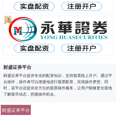
财盛证券平台
财盛证券平台提供专业的配资知识，支持股票线上开户。通过平
台操作，操作者可以便捷地进行股票配资，实现操作梦想。同
时，该平台还提供全方位的股票操作服务，让用户能够更全面地
了解股市动态，把握操作机会。
财盛证券平台