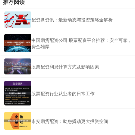
推荐阅读
配资盘资讯：最新动态与投资策略全解析
中国期货配资公司 股票配资平台推荐：安全可靠，
资金雄厚
股票配资利息计算方式及影响因素
股票配资行业从业者的日常工作
永安期货配资：助您撬动更大投资空间