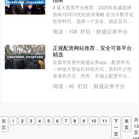
# 最大股票平台推荐：2025年权威选择
指南与SEO优化收录策略 在当今数字化
投资时代，选择一个安全、稳定且功能
强大的股票交易平台，是每一位投资者
阅读：
108
栏目：
财盛证券平台
迈向成功的第一....
正规配资网站推荐，安全可靠平台
精选
在股市投资中财盛证券app，配资作为
一种放大资金杠杆的方式，受到不少投
资者的关注。然而，市场上配资平台鱼
龙混杂，选择一家正规、安全、可靠的
阅读：
96
栏目：
财盛证券平台
配资网站至关重要。本文....
共
首
1
2
3
4
5
6
7
8
9
10
11
下
末
13
页
一
页
页
页
15