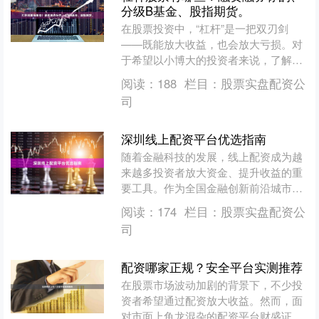
分级B基金、股指期货。
在股票投资中，“杠杆”是一把双刃剑
——既能放大收益，也会放大亏损。对
于希望以小博大的投资者来说，了解杠
杆股票有哪些、如何合规使用杠杆工具
阅读：
188
栏目：
股票实盘配资公
至关重要。本文将系统梳理....
司
深圳线上配资平台优选指南
随着金融科技的发展，线上配资成为越
来越多投资者放大资金、提升收益的重
要工具。作为全国金融创新前沿城市，
深圳汇聚了大量线上配资平台。然而，
阅读：
174
栏目：
股票实盘配资公
平台质量参差不齐，如何从....
司
配资哪家正规？安全平台实测推荐
在股票市场波动加剧的背景下，不少投
资者希望通过配资放大收益。然而，面
对市面上鱼龙混杂的配资平台财盛证券