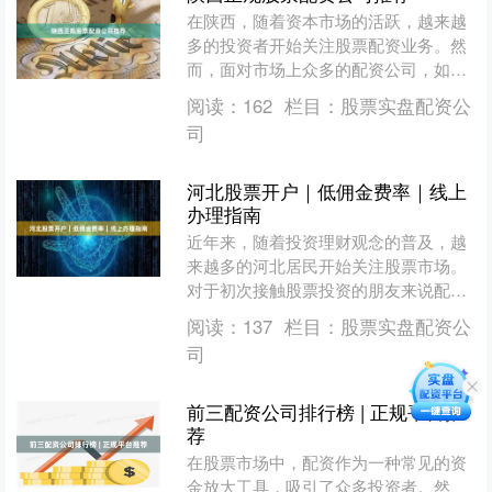
在陕西，随着资本市场的活跃，越来越
多的投资者开始关注股票配资业务。然
而，面对市场上众多的配资公司，如何
选择一家正规、安全、可靠的平台成为
阅读：
162
栏目：
股票实盘配资公
关键。本文将为您推荐陕西....
司
河北股票开户｜低佣金费率｜线上
办理指南
近年来，随着投资理财观念的普及，越
来越多的河北居民开始关注股票市场。
对于初次接触股票投资的朋友来说配资
入门，如何高效、安全地完成开户，并
阅读：
137
栏目：
股票实盘配资公
享受低佣金费率，是一个值....
司
前三配资公司排行榜 | 正规平台推
荐
在股票市场中，配资作为一种常见的资
金放大工具，吸引了众多投资者。然