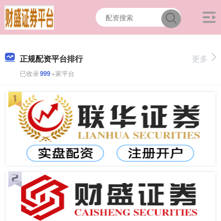
正规配资平台排行
更多
已收录
999
+家平台