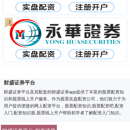
财盛证券平台
财盛证券平台及其配套的财盛证券app提供了丰富的股票配资知
识和股票线上开户服务。作为股票实盘配资公司，他们致力于为
用户提供便捷的网上配资平台，股票配资知识,股票配资吧,配资
入门,配资知识股,股票线上开户帮助初学者了解配资入门知识。