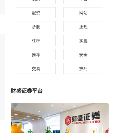
配资
网站
炒股
正规
杠杆
实盘
推荐
安全
交易
技巧
财盛证券平台