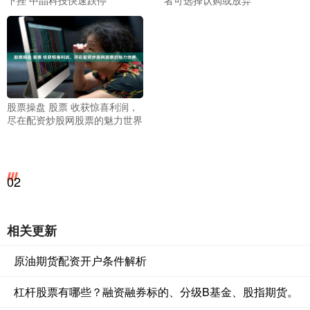
股票操盘 股票 收获惊喜利润，
尽在配资炒股网股票的魅力世界
02
相关更新
原油期货配资开户条件解析
杠杆股票有哪些？融资融券标的、分级B基金、股指期货。