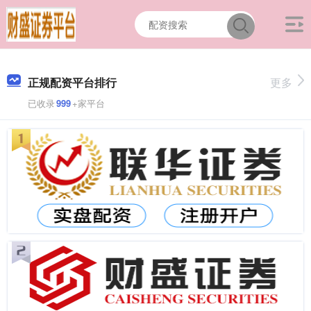
正规配资平台排行
更多
已收录
999
+家平台