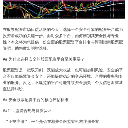
在股票配资市场日益活跃的今天，选择一个安全可靠的配资平台成为
投资者成功的关键一步。面对众多平台，如何辨别其安全性与专业
性？本文将为您提供一份全面的股票配资平台排名与评测指南股票配
资吧，助您做出明智选择。
## 为什么选择安全的股票配资平台至关重要？
股票配资是一把双刃剑，既能放大收益，也可能加剧风险。安全的平
台不仅能保障资金安全，还能提供稳定的交易环境、合理的费率和专
业的服务。反之，不规范的平台可能导致资金损失、个人信息泄露甚
至法律纠纷。
## 安全股票配资平台的核心评估标准
### 1. 监管合规与资质认证
- **正规注册**：平台是否在相关金融监管机构注册备案