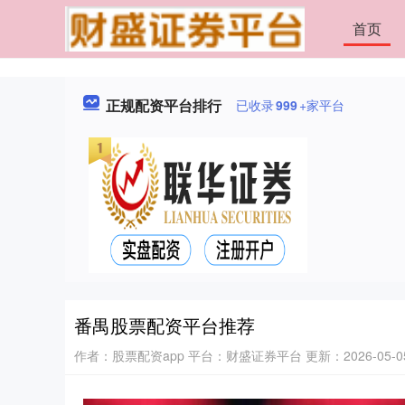
首页
正规配资平台排行
已收录
999
+家平台
番禺股票配资平台推荐
作者：股票配资app
平台：财盛证券平台
更新：2026-05-05