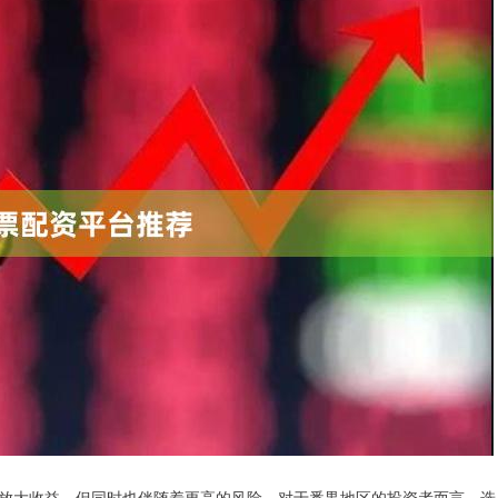
放大收益，但同时也伴随着更高的风险。对于番禺地区的投资者而言，选