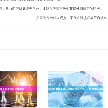
投资，量力而行财盛证券平台，才能在股票市场中获得长期稳定的回报。
文章为作者独立观点，不代表财盛证券平台观点