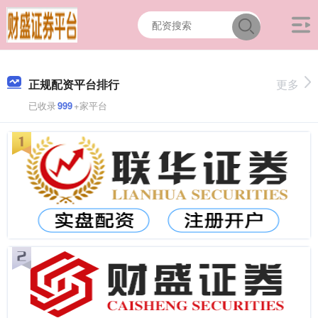
正规配资平台排行
更多
已收录
999
+家平台