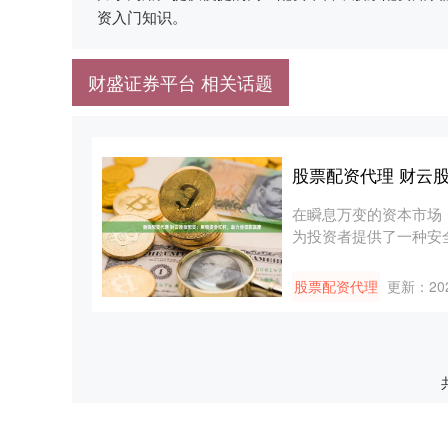
资入门知识。
财盛证券平台 相关话题
股票配资代理 财云
在瞬息万变的资本市场
为投资者提供了一种安
择一....
股票配资代理
更新：202