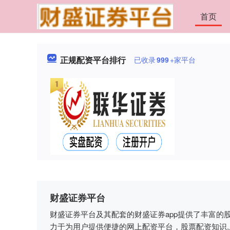
首页
正规配资平台排行
已收录
999
+家平台
财盛证券平台
财盛证券平台及其配套的财盛证券app提供了丰富的
力于为用户提供便捷的网上配资平台，股票配资知识,