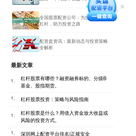
全国股票配资公司：为您提供资金
杠杆，助力投资之路
配资盘资讯：最新动态与投资策略
全解析
最新文章
杠杆股票有哪些？融资融券标的、分级B
1、
基金、股指期货。
1、
杠杆股票投资：策略与风险指南
杠杆股票是什么？用借入资金放大收益或
1、
风险的投资方式。
1、
深圳网上配资平台排名|正规安全