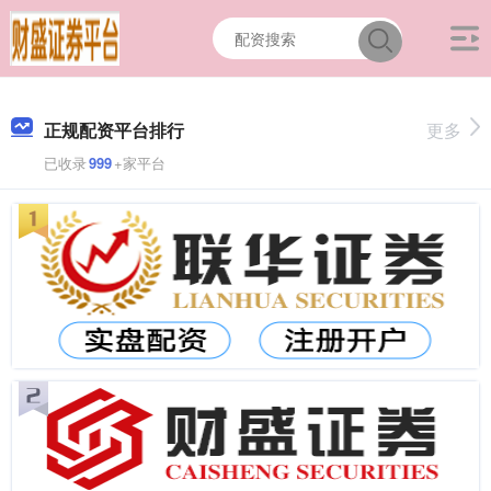
正规配资平台排行
更多
已收录
999
+家平台