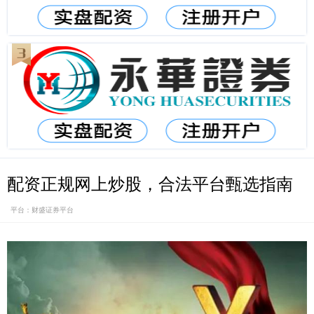
配资正规网上炒股，合法平台甄选指南
平台：财盛证券平台