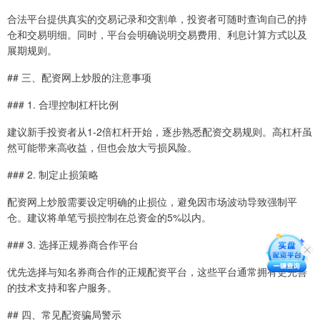
合法平台提供真实的交易记录和交割单，投资者可随时查询自己的持
仓和交易明细。同时，平台会明确说明交易费用、利息计算方式以及
展期规则。
## 三、配资网上炒股的注意事项
### 1. 合理控制杠杆比例
建议新手投资者从1-2倍杠杆开始，逐步熟悉配资交易规则。高杠杆虽
然可能带来高收益，但也会放大亏损风险。
### 2. 制定止损策略
配资网上炒股需要设定明确的止损位，避免因市场波动导致强制平
仓。建议将单笔亏损控制在总资金的5%以内。
### 3. 选择正规券商合作平台
优先选择与知名券商合作的正规配资平台，这些平台通常拥有更完善
的技术支持和客户服务。
## 四、常见配资骗局警示