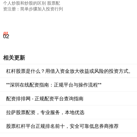
个人炒股和炒股的区别 股票配
资注册：简单步骤加入投资行列
02
相关更新
杠杆股票是什么？用借入资金放大收益或风险的投资方式。
**深圳在线配资指南：正规平台与操作流程**
配资排排网 - 正规配资平台查询指南
拉萨股票配资，专业服务，本地优选
股票杠杆平台正规排名前十，安全可靠低息券商推荐