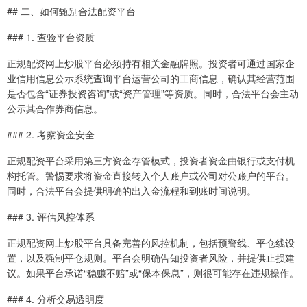
## 二、如何甄别合法配资平台
### 1. 查验平台资质
正规配资网上炒股平台必须持有相关金融牌照。投资者可通过国家企
业信用信息公示系统查询平台运营公司的工商信息，确认其经营范围
是否包含“证券投资咨询”或“资产管理”等资质。同时，合法平台会主动
公示其合作券商信息。
### 2. 考察资金安全
正规配资平台采用第三方资金存管模式，投资者资金由银行或支付机
构托管。警惕要求将资金直接转入个人账户或公司对公账户的平台。
同时，合法平台会提供明确的出入金流程和到账时间说明。
### 3. 评估风控体系
正规配资网上炒股平台具备完善的风控机制，包括预警线、平仓线设
置，以及强制平仓规则。平台会明确告知投资者风险，并提供止损建
议。如果平台承诺“稳赚不赔”或“保本保息”，则很可能存在违规操作。
### 4. 分析交易透明度