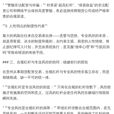
* **警惕非法配资与诈骗：** 对承诺“超高杠杆”、“保底收益”的非法配
资公司和网络平台保持高度警惕，务必选择持牌期货公司或经严格审
查的合规渠道。
**3. 人性弱点的制度性约束**
最大的风险往往来自交易者自身——贪婪与恐惧。专业风控的本质，
就是用客观、冰冷的制度和规则，去约束主观、易变的人性情绪。将
止损纪律写入计划，并交由系统执行，是克服“侥幸心理”和“亏损后加
码”等致命错误的有效手段。
### 三、合规杠杆与专业风控的协同：稳健前行的双轮
在贵州从事期货配资交易，合规杠杆与专业风控绝非孤立存在，而是
相辅相成、缺一不可的统一体。
* **合规杠杆是专业风控的前提：** 只有在合规的杠杆倍数下，风控措
施才有施展的空间和意义。过高的杠杆会使任何风控在极端行情面前
瞬间失效。
* **专业风控是合规杠杆的保障：** 即使杠杆倍数在合规范围内，若无
严格风控，一次判断失误仍可能导致重大损失。风控确保了杠杆的使