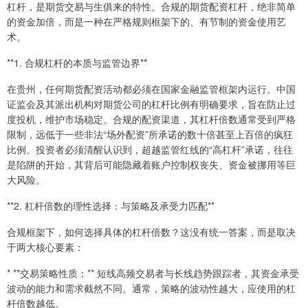
杠杆，是期货交易与生俱来的特性。合规的期货配资杠杆，绝非简单
的资金加倍，而是一种在严格规则框架下的、有节制的资金使用艺
术。
**1. 合规杠杆的本质与监管边界**
在贵州，任何期货配资活动都必须在国家金融监管框架内运行。中国
证监会及其派出机构对期货公司的杠杆比例有明确要求，旨在防止过
度投机，维护市场稳定。合规的配资渠道，其杠杆倍数通常受到严格
限制，远低于一些非法“场外配资”所承诺的数十倍甚至上百倍的疯狂
比例。投资者必须清醒认识到，超越监管红线的“高杠杆”承诺，往往
是陷阱的开始，其背后可能隐藏着账户控制权丧失、资金被挪用等巨
大风险。
**2. 杠杆倍数的理性选择：与策略及承受力匹配**
合规框架下，如何选择具体的杠杆倍数？这没有统一答案，而是取决
于两大核心要素：
* **交易策略性质：** 短线高频交易者与长线趋势跟踪者，其资金承受
波动的能力和需求截然不同。通常，策略的波动性越大，应使用的杠
杆倍数越低。