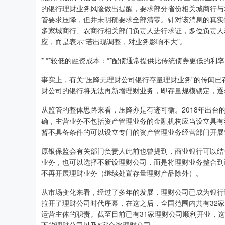
的银行理财业务风险做出提醒，要求部分省份相关城商行与
管要求压降，但并未明确要求全部清零。针对该消息的真实
多家城商行、农商行相关部门负责人进行求证，多位负责人
应，而是表示“若出现调整，对业务影响不大”。
* **较低的融资成本：**配债通常提供比传统债券更低的
事实上，有关“压降无理财公司银行存量理财业务”的传闻已
财公司的银行将无法再新增理财业务，即存量规模锁定，逐
从监管的整体思路来看，压降亦是有迹可循。2018年出台
确，主营业务不包括资产管理业务的金融机构应当设立具有
暂不具备条件的可以设立专门的资产管理业务经营部门开展
原银保监会有关部门负责人此前也曾提到，商业银行可以结
业务，也可以选择不新设理财公司，而是将理财业务整合到
不再开展理财业务（继续处置存量理财产品除外）。
从市场变化来看，经过了多年的发展，理财公司已成为银行理
拉开了理财公司时代序幕，在这之后，全国范围内共有32家
运营主体的职责。截至目前已有31家理财公司顺利开业，这