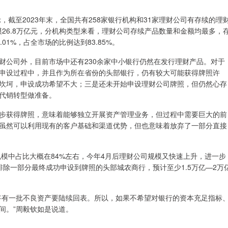
，截至2023年末，全国共有258家银行机构和31家理财公司有存续的理
规模26.8万亿元，分机构类型来看，理财公司存续产品数量和金额均最多，
.01%，占全市场的比例达到83.85%。
财公司外，目前市场中还有230余家中小银行仍然在发行理财产品。对于
申设过程中，并且作为所在省份的头部银行，仍有较大可能获得牌照许
坎坷，申设成功希望不大；三是还未开始申设理财公司牌照，但仍然心存
代销转型做准备。
步获得牌照，意味着能够独立开展资产管理业务，但过程中需要巨大的前
虽然可以利用现有的客户基础和渠道优势，但也意味着放弃了一部分直接
规模中占比大概在84%左右，今年4月后理财公司规模又快速上升，进一步
除一部分最终成功申设到牌照的头部城农商行，预计至少1.5万亿—2万
将有一批不良资产要陆续回表。所以，如果不希望对银行的资本充足指标
间。”周毅钦如是说道。