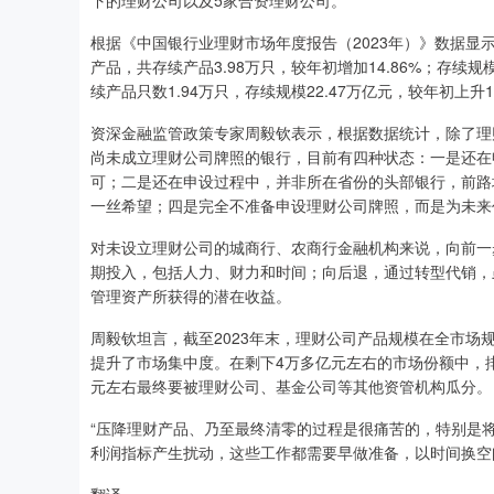
下的理财公司以及5家合资理财公司。
根据《中国银行业理财市场年度报告（2023年）》数据显示
产品，共存续产品3.98万只，较年初增加14.86%；存续
续产品只数1.94万只，存续规模22.47万亿元，较年初上升1
资深金融监管政策专家周毅钦表示，根据数据统计，除了理
尚未成立理财公司牌照的银行，目前有四种状态：一是还在
可；二是还在申设过程中，并非所在省份的头部银行，前路
一丝希望；四是完全不准备申设理财公司牌照，而是为未来
对未设立理财公司的城商行、农商行金融机构来说，向前一
期投入，包括人力、财力和时间；向后退，通过转型代销，
管理资产所获得的潜在收益。
周毅钦坦言，截至2023年末，理财公司产品规模在全市场
提升了市场集中度。在剩下4万多亿元左右的市场份额中，排
元左右最终要被理财公司、基金公司等其他资管机构瓜分。
“压降理财产品、乃至最终清零的过程是很痛苦的，特别是
利润指标产生扰动，这些工作都需要早做准备，以时间换空