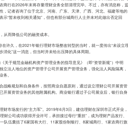
农商行在2026年末将存量理财业务全部清理完毕。不过，亦有消息称，
性，记者咨询了位于北京、河南、广东、天津、广西、河北、福建等地的
表示“暂未收到相关通知”，但也有部分城商行人士并未对此做出否定回
利率，从而降低公司的融资成本。
存在许久，在2021年银行理财市场整改转型的当时，就一度传出“未设立
步消化”这一消息，但当时并未给出压降的具体周期。
的《关于规范金融机构资产管理业务的指导意见》（即“资管新规”）中明
独立法人地位的资产管理子公司开展资产管理业务，强化法人风险隔离，
业务。
合战略规划和自身条件，按照商业自愿原则，通过设立理财公司开展资管
已开展资管业务的其他附属机构。商业银行通过子公司展业后，银行自身
财市场发行的“主力军”。2019年6月3日，建信理财在深圳市正式开业，
理财公司成功获得开业许可，承担接过母行“重担”，成为理财产品发行、
一队伍囊括了6家国有大行、11家股份制银行、8家城商行、1家农商行旗