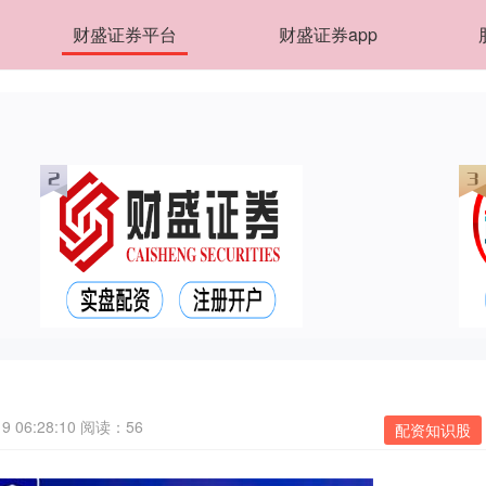
财盛证券平台
财盛证券app
 06:28:10
阅读：56
配资知识股