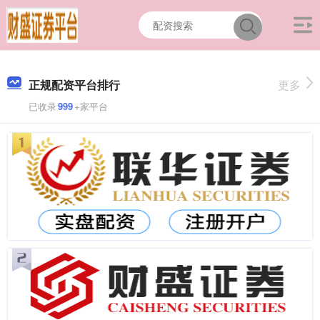
正规配资平台排行
更多
已收录
999
+家平台